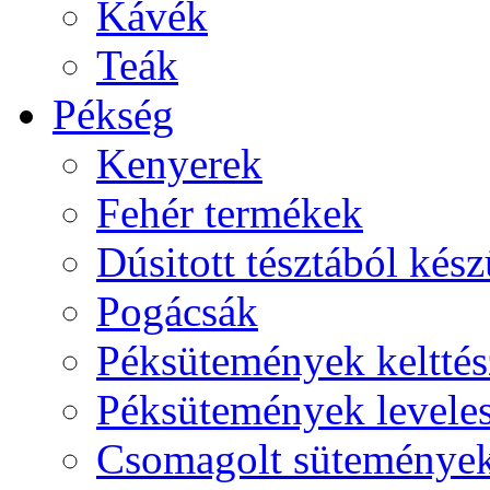
Kávék
Teák
Pékség
Kenyerek
Fehér termékek
Dúsitott tésztából kés
Pogácsák
Péksütemények kelttés
Péksütemények leveles
Csomagolt süteménye