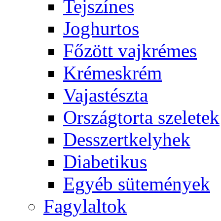
Tejszínes
Joghurtos
Főzött vajkrémes
Krémeskrém
Vajastészta
Országtorta szeletek
Desszertkelyhek
Diabetikus
Egyéb sütemények
Fagylaltok