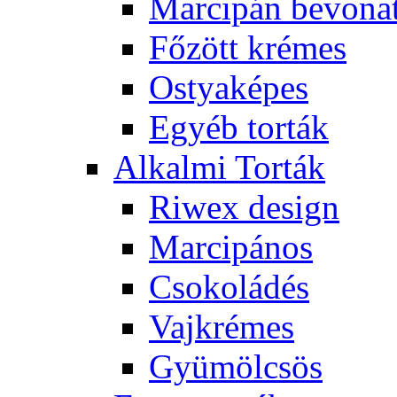
Marcipán bevona
Főzött krémes
Ostyaképes
Egyéb torták
Alkalmi Torták
Riwex design
Marcipános
Csokoládés
Vajkrémes
Gyümölcsös