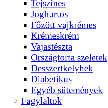
Tejszínes
Joghurtos
Főzött vajkrémes
Krémeskrém
Vajastészta
Országtorta szeletek
Desszertkelyhek
Diabetikus
Egyéb sütemények
Fagylaltok