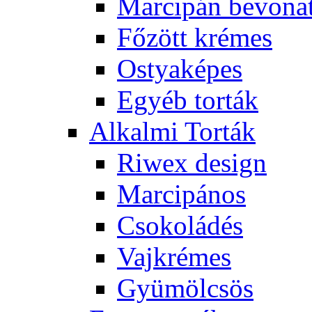
Marcipán bevona
Főzött krémes
Ostyaképes
Egyéb torták
Alkalmi Torták
Riwex design
Marcipános
Csokoládés
Vajkrémes
Gyümölcsös