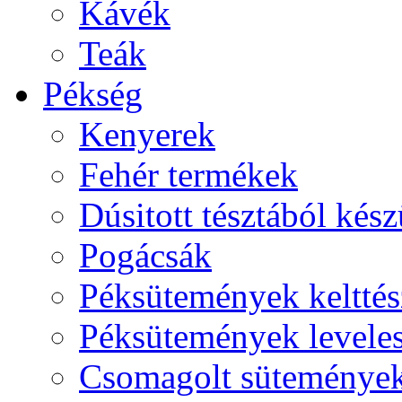
Kávék
Teák
Pékség
Kenyerek
Fehér termékek
Dúsitott tésztából kés
Pogácsák
Péksütemények kelttés
Péksütemények leveles
Csomagolt süteménye