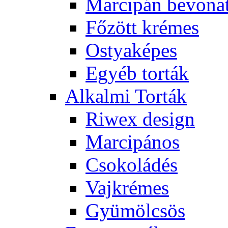
Marcipán bevona
Főzött krémes
Ostyaképes
Egyéb torták
Alkalmi Torták
Riwex design
Marcipános
Csokoládés
Vajkrémes
Gyümölcsös