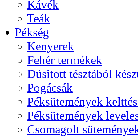
Kávék
Teák
Pékség
Kenyerek
Fehér termékek
Dúsitott tésztából kés
Pogácsák
Péksütemények kelttés
Péksütemények leveles
Csomagolt süteménye