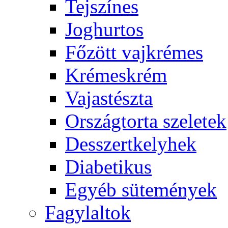
Tejszínes
Joghurtos
Főzött vajkrémes
Krémeskrém
Vajastészta
Országtorta szeletek
Desszertkelyhek
Diabetikus
Egyéb sütemények
Fagylaltok