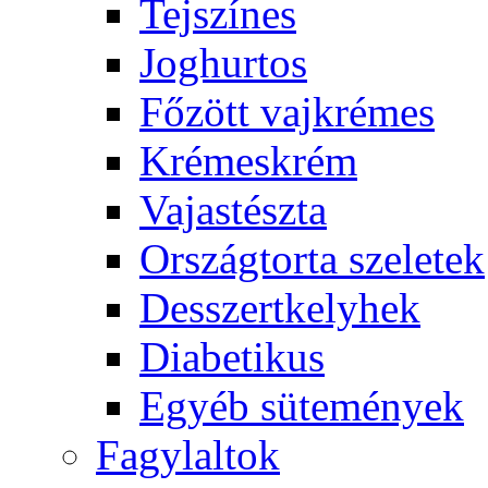
Tejszínes
Joghurtos
Főzött vajkrémes
Krémeskrém
Vajastészta
Országtorta szeletek
Desszertkelyhek
Diabetikus
Egyéb sütemények
Fagylaltok