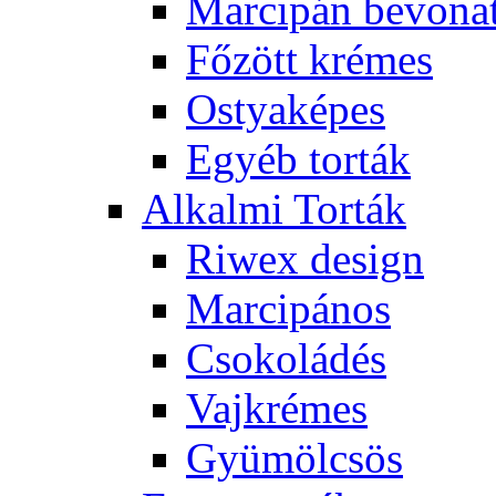
Marcipán bevona
Főzött krémes
Ostyaképes
Egyéb torták
Alkalmi Torták
Riwex design
Marcipános
Csokoládés
Vajkrémes
Gyümölcsös