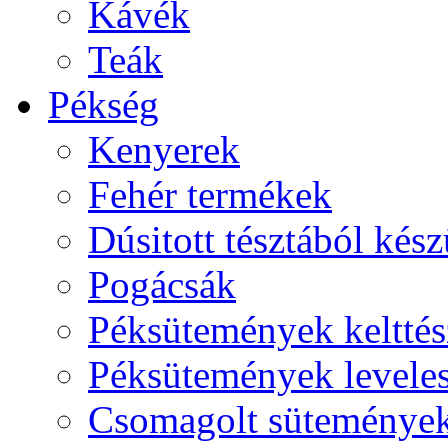
Kávék
Teák
Pékség
Kenyerek
Fehér termékek
Dúsitott tésztából kés
Pogácsák
Péksütemények kelttés
Péksütemények leveles
Csomagolt süteménye