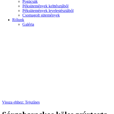
Pogácsák
Péksütemények kelttésztából
Péksütemények levelestésztából
Csomagolt sütemények
Rólunk
Galéria
Vissza ehhez: Tejszínes