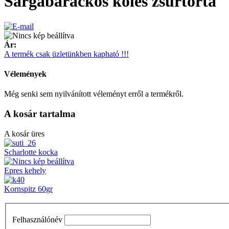
Sárgabarackos köles zsúrtorta
Ár:
A termék csak üzletünkben kapható !!!
Vélemények
Még senki sem nyilvánított véleményt erről a termékről.
A kosár tartalma
A kosár üres
Scharlotte kocka
Epres kehely
Kornspitz 60gr
Felhasználónév