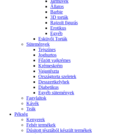
Járművek
Állatos
Barbie
3D torták
Rajzolt figurás
Erotikus
Egyéb
Esküvői Torták
Sütemények
Tejszínes
Joghurtos
Főzött vajkrémes
Krémeskrém
Vajastészta
Országtorta szeletek
Desszertkelyhek
Diabetikus
Egyéb sütemények
Fagylaltok
Kávék
Teák
Pékség
Kenyerek
Fehér termékek
Dúsitott tésztából készült termékek