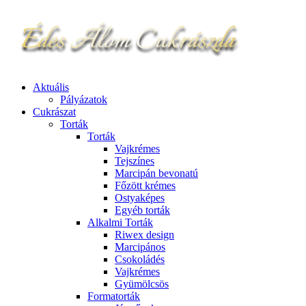
Aktuális
Pályázatok
Cukrászat
Torták
Torták
Vajkrémes
Tejszínes
Marcipán bevonatú
Főzött krémes
Ostyaképes
Egyéb torták
Alkalmi Torták
Riwex design
Marcipános
Csokoládés
Vajkrémes
Gyümölcsös
Formatorták