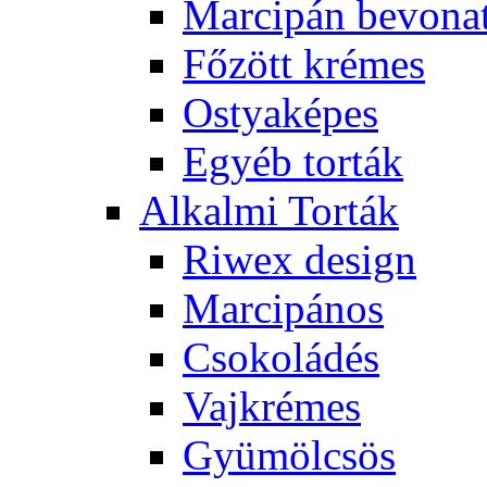
Marcipán bevona
Főzött krémes
Ostyaképes
Egyéb torták
Alkalmi Torták
Riwex design
Marcipános
Csokoládés
Vajkrémes
Gyümölcsös