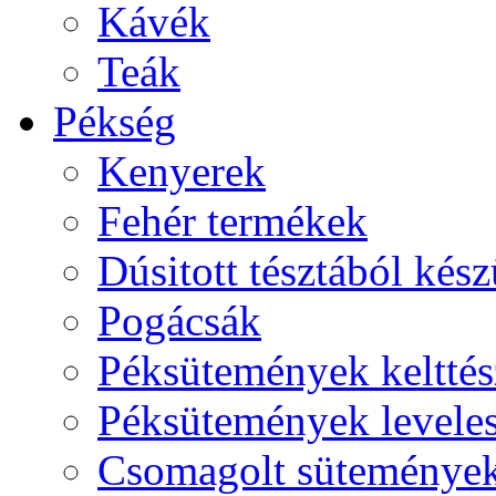
Kávék
Teák
Pékség
Kenyerek
Fehér termékek
Dúsitott tésztából kés
Pogácsák
Péksütemények kelttés
Péksütemények leveles
Csomagolt süteménye