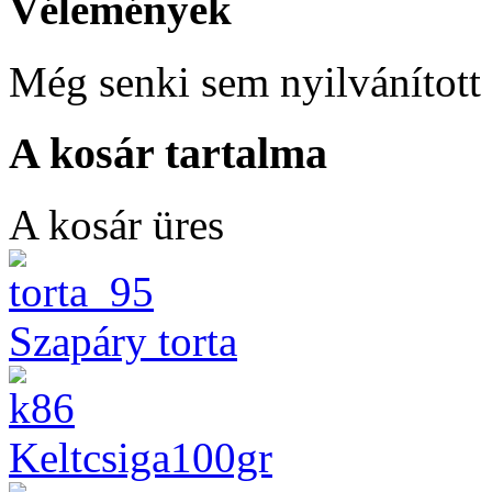
Vélemények
Még senki sem nyilvánított 
A kosár tartalma
A kosár üres
Szapáry torta
Keltcsiga100gr