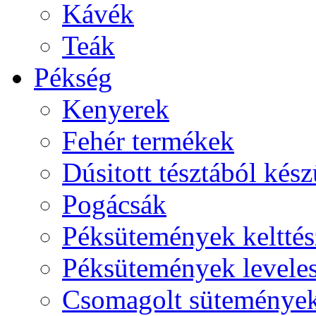
Kávék
Teák
Pékség
Kenyerek
Fehér termékek
Dúsitott tésztából kés
Pogácsák
Péksütemények kelttés
Péksütemények leveles
Csomagolt süteménye