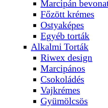
Marcipán bevona
Főzött krémes
Ostyaképes
Egyéb torták
Alkalmi Torták
Riwex design
Marcipános
Csokoládés
Vajkrémes
Gyümölcsös